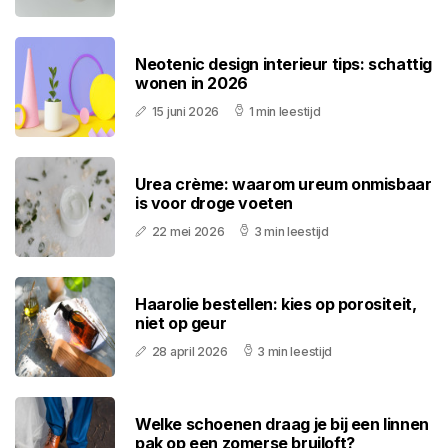
Neotenic design interieur tips: schattig
wonen in 2026
15 juni 2026
1 min leestijd
Urea crème: waarom ureum onmisbaar
is voor droge voeten
22 mei 2026
3 min leestijd
Haarolie bestellen: kies op porositeit,
niet op geur
28 april 2026
3 min leestijd
Welke schoenen draag je bij een linnen
pak op een zomerse bruiloft?