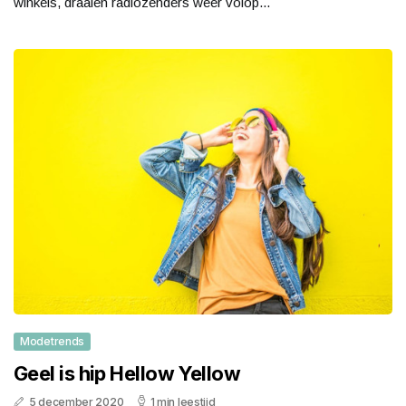
winkels, draaien radiozenders weer volop...
Modetrends
Geel is hip Hellow Yellow
5 december 2020
1 min leestijd