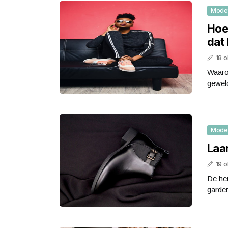
Mode
Hoe 
dat 
18 
Waarom
geweld
Mode
Laar
19 
De her
garder