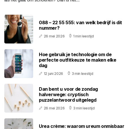
088 – 22 55 555: van welk bedrijf is dit
nummer?
26 mei 2026
1 min leestijd
Hoe gebruik je technologie om de
perfecte outfitkeuze te maken elke
dag
12 juni 2026
3 min leestijd
Dan bent u voor de zondag
halverwege: cryptisch
puzzelantwoord uitgelegd
26 mei 2026
3 min leestijd
Urea crème: waarom ureum onmisbaar