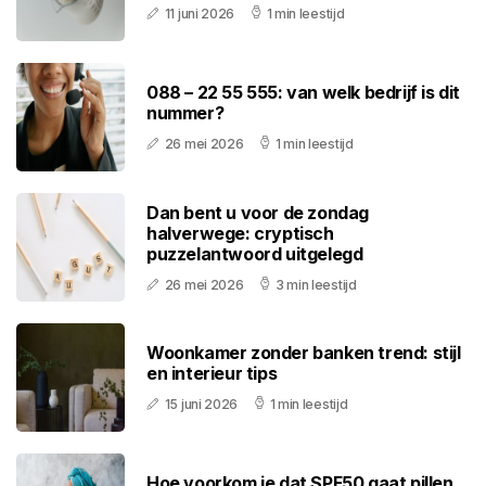
11 juni 2026
1 min leestijd
088 – 22 55 555: van welk bedrijf is dit
nummer?
26 mei 2026
1 min leestijd
Dan bent u voor de zondag
halverwege: cryptisch
puzzelantwoord uitgelegd
26 mei 2026
3 min leestijd
Woonkamer zonder banken trend: stijl
en interieur tips
15 juni 2026
1 min leestijd
Hoe voorkom je dat SPF50 gaat pillen