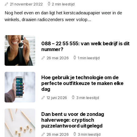
21 november 2022
2 min leestijd
Nog heel even en dan ligt het kerstcadeaupapier weer in de
winkels, draaien radiozenders weer volop...
088 – 22 55 555: van welk bedrijf is dit
nummer?
26 mei 2026
1 min leestijd
Hoe gebruik je technologie om de
perfecte outfitkeuze te maken elke
dag
12 juni 2026
3 min leestijd
Dan bent u voor de zondag
halverwege: cryptisch
puzzelantwoord uitgelegd
26 mei 2026
3 min leestijd