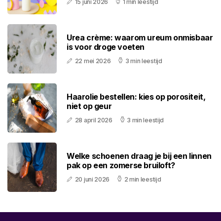
15 juni 2026
1 min leestijd
Urea crème: waarom ureum onmisbaar
is voor droge voeten
22 mei 2026
3 min leestijd
Haarolie bestellen: kies op porositeit,
niet op geur
28 april 2026
3 min leestijd
Welke schoenen draag je bij een linnen
pak op een zomerse bruiloft?
20 juni 2026
2 min leestijd