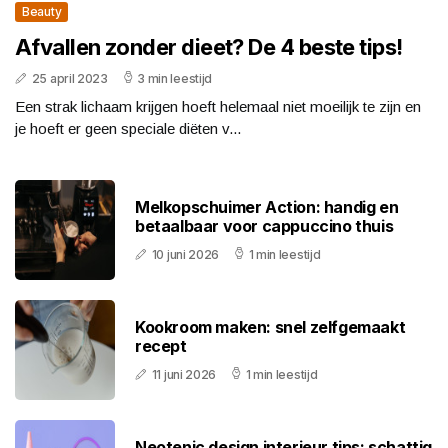
Beauty
Afvallen zonder dieet? De 4 beste tips!
25 april 2023
3 min leestijd
Een strak lichaam krijgen hoeft helemaal niet moeilijk te zijn en
je hoeft er geen speciale diëten v...
Melkopschuimer Action: handig en
betaalbaar voor cappuccino thuis
10 juni 2026
1 min leestijd
Kookroom maken: snel zelfgemaakt
recept
11 juni 2026
1 min leestijd
Neotenic design interieur tips: schattig