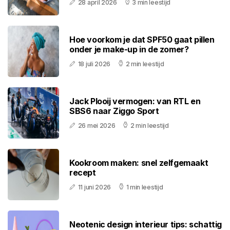
28 april 2026
3 min leestijd
Hoe voorkom je dat SPF50 gaat pillen
onder je make-up in de zomer?
18 juli 2026
2 min leestijd
Jack Plooij vermogen: van RTL en
SBS6 naar Ziggo Sport
26 mei 2026
2 min leestijd
Kookroom maken: snel zelfgemaakt
recept
11 juni 2026
1 min leestijd
Neotenic design interieur tips: schattig