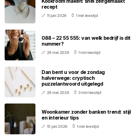
Kookroom maken: snel zelfgemaakt
recept
11 juni 2026
1 min leestijd
088 – 22 55 555: van welk bedrijf is dit
nummer?
26 mei 2026
1 min leestijd
Dan bent u voor de zondag
halverwege: cryptisch
puzzelantwoord uitgelegd
26 mei 2026
3 min leestijd
Woonkamer zonder banken trend: stijl
en interieur tips
15 juni 2026
1 min leestijd