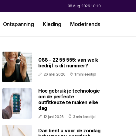
08 Aug 2026 18:10
Ontspanning
Kleding
Modetrends
088 – 22 55 555: van welk
bedrijf is dit nummer?
26 mei 2026
1 min leestijd
Hoe gebruik je technologie
om de perfecte
outfitkeuze te maken elke
dag
12 juni 2026
3 min leestijd
Dan bent u voor de zondag