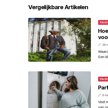
Vergelijkbare Artikelen
Kledi
Hoe
voo
26 
Waaro
Een bl
Kledi
Parf
9 s
Veel m
van op