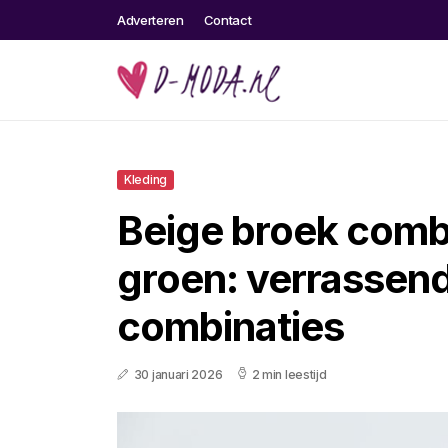
Adverteren
Contact
Kleding
Beige broek comb
groen: verrassende
combinaties
30 januari 2026
2 min leestijd