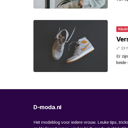
Kledi
Ver
23 
Er zij
beide 
D-moda.nl
Het modeblog voor iedere vrouw. Leuke tips, trick