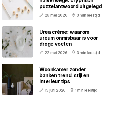
halverwege: cryptisch
puzzelantwoord uitgelegd
26 mei 2026
3 min leestijd
Urea crème: waarom
ureum onmisbaar is voor
droge voeten
22 mei 2026
3 min leestijd
Woonkamer zonder
banken trend: stijl en
interieur tips
15 juni 2026
1 min leestijd