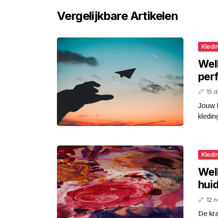
Vergelijkbare Artikelen
Kledi
Welk
per
15 
Jouw l
kledin
Kledi
Welk
huid
12 
De kra