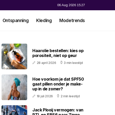
06 Aug 2026 15:27
Ontspanning
Kleding
Modetrends
Haarolie bestellen: kies op
porositeit, niet op geur
28 april 2026
3 min leestijd
Hoe voorkom je dat SPF50
gaat pillen onder je make-
up in de zomer?
18 juli 2026
2 min leestijd
Jack Plooij vermogen: van
RTL en SBS6 naar Ziggo