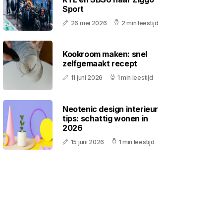
Sport
26 mei 2026
2 min leestijd
Kookroom maken: snel
zelfgemaakt recept
11 juni 2026
1 min leestijd
Neotenic design interieur
tips: schattig wonen in
2026
15 juni 2026
1 min leestijd